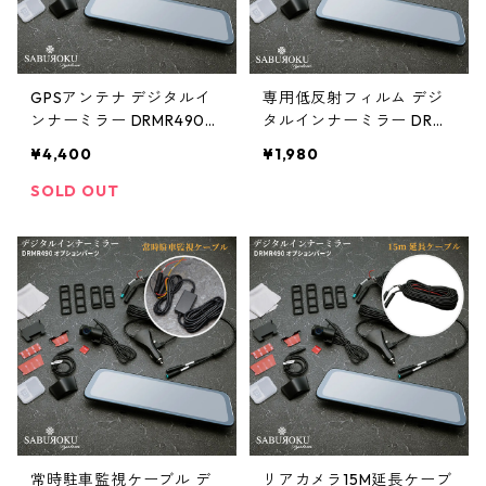
GPSアンテナ デジタルイ
専用低反射フィルム デジ
ンナーミラー DRMR490
タルインナーミラー DRMR
オプション品
490 オプション品
¥4,400
¥1,980
SOLD OUT
常時駐車監視ケーブル デ
リアカメラ15M延長ケーブ