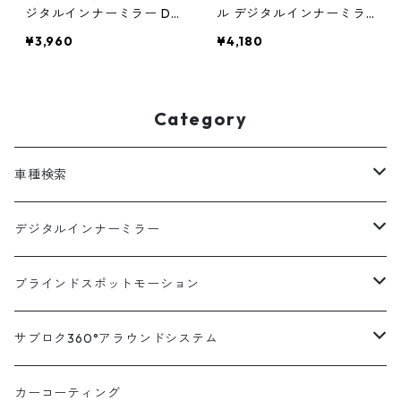
ジタルインナーミラー DR
ル デジタルインナーミラ
MR490 オプション品
ー DRMR490 オプション
¥3,960
¥4,180
品
Category
車種検索
汎用
デジタルインナーミラー
トヨタ
汎用キット
ブラインドスポットモーション
ハイエース200系
ニッサン
車種別対応キット
汎用キット
サブロク360°アラウンドシステム
アルファード・ヴェルファイア30系
エルグランドE52系
トヨタ
ホンダ
オプション
車種別ミラー付セット
アラウンドシステム本体
カーコーティング