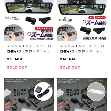
前後2カメラ 12インチ 前
後2カメラ 12インチ 前後
後同時録画 衝撃検知 ]
同時録画 衝撃検知 ]
デジタルインナーミラー D
デジタルインナーミラー D
RMR490（本体＋アーム）
RMR490（本体＋アーム）
【メルセデス専用】 [ ドラ
【トヨタ専用】 [ ドライブ
¥51,480
¥40,040
イブレコーダー ミラー製
レコーダー ミラー製 ミラ
ミラー型 車内 カメラ 分離
ー型 車内 カメラ 分離型 ド
SOLD OUT
SOLD OUT
型 ドラレコ ミラー型 ドラ
ラレコ ミラー型 ドラレコ
レコ デジタルインナーミ
デジタルインナーミラー
ラー 駐車監視 ドラレコ 前
駐車監視 ドラレコ 前後 前
後 前後2カメラ 12インチ
後2カメラ 12インチ 前後
前後同時録画 衝撃検知 ]
同時録画 衝撃検知 ]