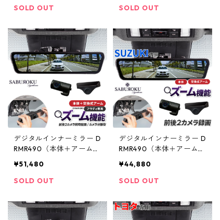
離型 ドラレコ ミラー型 ド
ラー型 車内 カメラ 分離型
SOLD OUT
SOLD OUT
ラレコ デジタルインナー
ドラレコ ミラー型 ドラレ
ミラー 駐車監視 ドラレコ
コ デジタルインナーミラ
前後 前後2カメラ 12イン
ー 駐車監視 ドラレコ 前後
チ 前後同時録画 衝撃検知
前後2カメラ 12インチ 前
]
後同時録画 衝撃検知 ]
デジタルインナーミラー D
デジタルインナーミラー D
RMR490（本体＋アーム）
RMR490（本体＋アーム）
【アウディ専用】 [ ドライ
【スズキ専用】 [ ドライブ
¥51,480
¥44,880
ブレコーダー ミラー製 ミ
レコーダー ミラー製 ミラ
ラー型 車内 カメラ 分離型
ー型 車内 カメラ 分離型 ド
SOLD OUT
SOLD OUT
ドラレコ ミラー型 ドラレ
ラレコ ミラー型 ドラレコ
コ デジタルインナーミラ
デジタルインナーミラー
ー 駐車監視 ドラレコ 前後
駐車監視 ドラレコ 前後 前