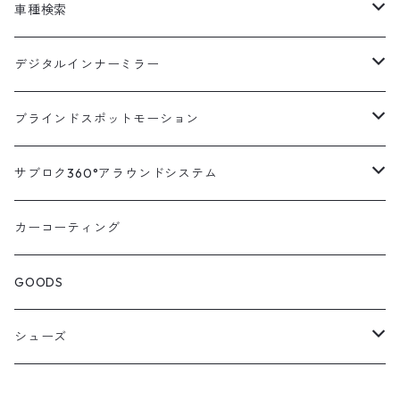
車種検索
汎用
デジタルインナーミラー
トヨタ
汎用キット
ブラインドスポットモーション
ハイエース200系
ニッサン
車種別対応キット
汎用キット
サブロク360°アラウンドシステム
アルファード・ヴェルファイア30系
エルグランドE52系
トヨタ
ホンダ
オプション
車種別ミラー付セット
アラウンドシステム本体
カーコーティング
アルファード・ヴェルファイア20系
エルグランドE51系
ニッサン
オデッセイRC系
マツダ
交換アーム付きキット
ON/OFFスイッチ
オプション
GOODS
ランドクルーザー200系
キャラバンNV350
ホンダ
オデッセイRB系
ダイハツ
オプション
シューズ
ランドクルーザープラド150系
セレナC27系
マツダ
ステップワゴン
スズキ
STICO