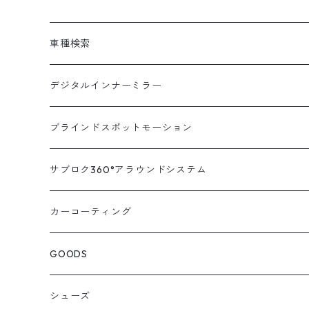
車種検索
汎用
デジタルインナーミラー
トヨタ
汎用キット
ブラインドスポットモーション
ハイエース200系
ニッサン
車種別対応キット
汎用キット
サブロク360°アラウンドシステム
アルファード・ヴェルファイア30系
エルグランドE52系
トヨタ
ホンダ
オプション
車種別ミラー付セット
アラウンドシステム本体
カーコーティング
アルファード・ヴェルファイア20系
エルグランドE51系
ニッサン
オデッセイRC系
マツダ
交換アーム付きキット
ON/OFFスイッチ
オプション
GOODS
ランドクルーザー200系
キャラバンNV350
ホンダ
オデッセイRB系
ダイハツ
オプション
シューズ