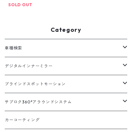
離型 ドラレコ ミラー型 ド
SOLD OUT
ラレコ デジタルインナー
ミラー 駐車監視 ドラレコ
前後 前後2カメラ 12イン
Category
チ 前後同時録画 衝撃検知
]
車種検索
汎用
デジタルインナーミラー
トヨタ
汎用キット
ブラインドスポットモーション
ハイエース200系
ニッサン
車種別対応キット
汎用キット
サブロク360°アラウンドシステム
アルファード・ヴェルファイア30系
エルグランドE52系
トヨタ
ホンダ
オプション
車種別ミラー付セット
アラウンドシステム本体
カーコーティング