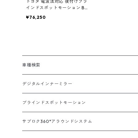
トヨタ 電波法対応 後付けブラ
インドスポットモーション BS
M-300 サブロク【車種別ミラ
¥76,250
ーLEDセット】 [ ハイエース ア
ルファード プリウス ノア等 ブ
ラインドスポットモニター bs
m トヨタ ブラインド スポット
モニター 死角検知 後方 死角
接近 車線変更 警告 検出 注意
喚起 センサー ]
車種検索
汎用
デジタルインナーミラー
トヨタ
汎用キット
ブラインドスポットモーション
ハイエース200系
ニッサン
車種別対応キット
汎用キット
サブロク360°アラウンドシステム
アルファード・ヴェルファイア30系