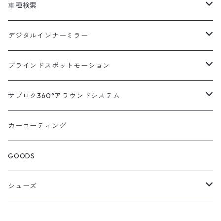
車種検索
汎用
デジタルインナーミラー
トヨタ
汎用キット
ブラインドスポットモーション
ハイエース200系
ニッサン
車種別対応キット
汎用キット
サブロク360°アラウンドシステム
アルファード・ヴェルファイア30系
エルグランドE52系
トヨタ
ホンダ
オプション
車種別ミラー付セット
アラウンドシステム本体
カーコーティング
アルファード・ヴェルファイア20系
エルグランドE51系
ニッサン
オデッセイRC系
マツダ
交換アーム付きキット
ON/OFFスイッチ
オプション
GOODS
ランドクルーザー200系
キャラバンNV350
ホンダ
オデッセイRB系
ダイハツ
オプション
シューズ
ランドクルーザープラド150系
セレナC27系
マツダ
ステップワゴン
スズキ
STICO