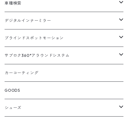
車種検索
汎用
デジタルインナーミラー
トヨタ
汎用キット
ブラインドスポットモーション
ハイエース200系
ニッサン
車種別対応キット
汎用キット
サブロク360°アラウンドシステム
アルファード・ヴェルファイア30系
エルグランドE52系
トヨタ
ホンダ
オプション
車種別ミラー付セット
アラウンドシステム本体
カーコーティング
アルファード・ヴェルファイア20系
エルグランドE51系
ニッサン
オデッセイRC系
マツダ
交換アーム付きキット
ON/OFFスイッチ
オプション
GOODS
ランドクルーザー200系
キャラバンNV350
ホンダ
オデッセイRB系
ダイハツ
オプション
シューズ
ランドクルーザープラド150系
セレナC27系
マツダ
ステップワゴン
スズキ
STICO