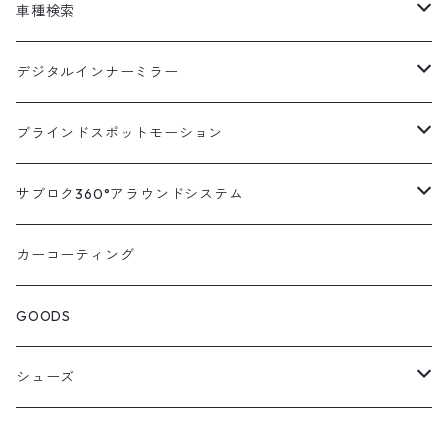
車種検索
汎用
デジタルインナーミラー
トヨタ
汎用キット
ブラインドスポットモーション
ハイエース200系
ニッサン
車種別対応キット
汎用キット
サブロク360°アラウンドシステム
アルファード・ヴェルファイア30系
エルグランドE52系
トヨタ
ホンダ
オプション
車種別ミラー付セット
アラウンドシステム本体
カーコーティング
アルファード・ヴェルファイア20系
エルグランドE51系
ニッサン
オデッセイRC系
マツダ
交換アーム付きキット
ON/OFFスイッチ
オプション
GOODS
ランドクルーザー200系
キャラバンNV350
ホンダ
オデッセイRB系
ダイハツ
オプション
シューズ
ランドクルーザープラド150系
セレナC27系
マツダ
ステップワゴン
スズキ
STICO