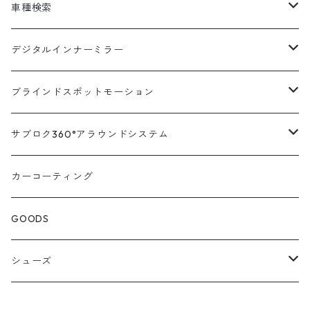
車種検索
汎用
デジタルインナーミラー
トヨタ
汎用キット
ブラインドスポットモーション
ハイエース200系
ニッサン
車種別対応キット
汎用キット
サブロク360°アラウンドシステム
アルファード・ヴェルファイア30系
エルグランドE52系
トヨタ
ホンダ
オプション
車種別ミラー付セット
アラウンドシステム本体
カーコーティング
アルファード・ヴェルファイア20系
エルグランドE51系
ニッサン
オデッセイRC系
マツダ
交換アーム付きキット
ON/OFFスイッチ
オプション
GOODS
ランドクルーザー200系
キャラバンNV350
ホンダ
オデッセイRB系
ダイハツ
オプション
シューズ
ランドクルーザープラド150系
セレナC27系
マツダ
ステップワゴン
スズキ
STICO