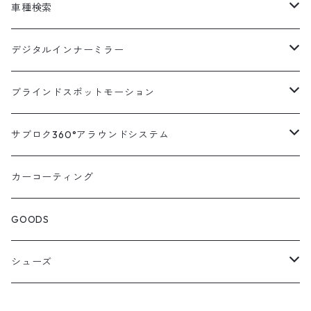
車種検索
汎用
デジタルインナーミラー
トヨタ
汎用キット
ブラインドスポットモーション
ハイエース200系
ニッサン
車種別対応キット
汎用キット
サブロク360°アラウンドシステム
アルファード・ヴェルファイア30系
エルグランドE52系
トヨタ
ホンダ
オプション
車種別ミラー付セット
アラウンドシステム本体
カーコーティング
アルファード・ヴェルファイア20系
エルグランドE51系
ニッサン
オデッセイRC系
マツダ
交換アーム付きキット
ON/OFFスイッチ
オプション
GOODS
ランドクルーザー200系
キャラバンNV350
ホンダ
オデッセイRB系
ダイハツ
オプション
シューズ
ランドクルーザープラド150系
セレナC27系
マツダ
ステップワゴン
スズキ
STICO