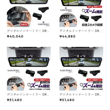
デジタルインナーミラー DRM
デジタルインナーミラー DRM
R490（本体のみ） [ ドライブ
R490（本体＋アーム）【スズ
¥40,040
¥44,880
レコーダー ミラー製 ミラー型
キ専用】 [ ドライブレコーダ
車内 カメラ 分離型 ドラレコ
ー ミラー製 ミラー型 車内 カ
ミラー型 ドラレコ デジタルイ
メラ 分離型 ドラレコ ミラー型
ンナーミラー 駐車監視 ドラレ
ドラレコ デジタルインナーミ
コ 前後 前後2カメラ 12インチ
ラー 駐車監視 ドラレコ 前後
前後同時録画 衝撃検知 ]
前後2カメラ 12インチ 前後同
時録画 衝撃検知 ]
デジタルインナーミラー DRM
デジタルインナーミラー DRM
R490（本体＋アーム）【ポル
R490（本体＋アーム）【アウ
¥51,480
¥51,480
シェ専用】 [ ドライブレコー
ディ専用】 [ ドライブレコー
ダー ミラー製 ミラー型 車内
ダー ミラー製 ミラー型 車内
カメラ 分離型 ドラレコ ミラー
カメラ 分離型 ドラレコ ミラー