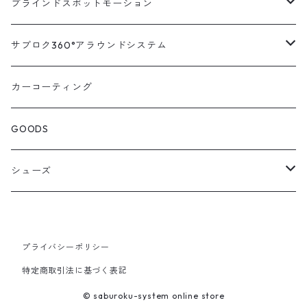
トヨタ
汎用キット
ブラインドスポットモーション
ハイエース200系
ニッサン
車種別対応キット
汎用キット
サブロク360°アラウンドシステム
アルファード・ヴェルファイア30系
エルグランドE52系
トヨタ
ホンダ
オプション
車種別ミラー付セット
アラウンドシステム本体
カーコーティング
アルファード・ヴェルファイア20系
エルグランドE51系
ニッサン
オデッセイRC系
マツダ
交換アーム付きキット
ON/OFFスイッチ
オプション
GOODS
ランドクルーザー200系
キャラバンNV350
ホンダ
オデッセイRB系
ダイハツ
オプション
シューズ
ランドクルーザープラド150系
セレナC27系
マツダ
ステップワゴン
スズキ
STICO
RAV4 50系
セレナC26系
スバル
S660
プライバシーポリシー
スバル
STP
特定商取引法に基づく表記
エスティマ50系
エクストレイルT32系
ミツビシ
シビック
ミツビシ
© saburoku-system online store