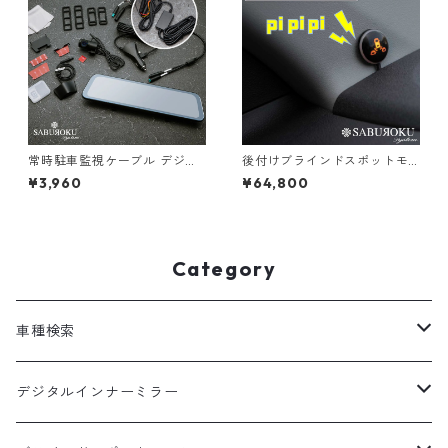
常時駐車監視ケーブル デジタ
後付けブラインドスポットモ
ルインナーミラー DRMR490
ーション BSM-300 【汎用車
¥3,960
¥64,800
オプション品
内インジケーター取付ピラーL
EDタイプ】 [ bsm トヨタ ブ
ラインド スポット モニター 死
角検知 死角アシスト 後方 死角
接近 車線変更 警告 ランプ 点
Category
灯 検出 注意喚起 センサー ]
車種検索
汎用
デジタルインナーミラー