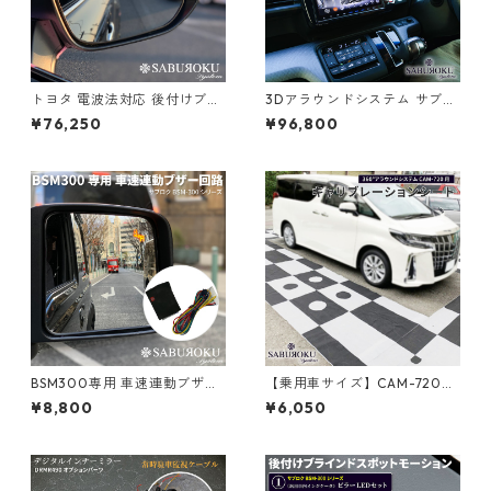
トヨタ 電波法対応 後付けブラ
3Dアラウンドシステム サブロ
インドスポットモーション BS
ク CAM720 （汎用RCA映像出
¥76,250
¥96,800
M-300 サブロク【車種別ミラ
力タイプ）[ アラウンドビュー
ーLEDセット】 [ ハイエース
モニター ナビ 連動 後付け 社
アルファード プリウス ノア等
外ナビ 連動 360度 3D 全方位
ブラインドスポットモニター b
カメラ 録画機能付き バックカ
sm トヨタ ブラインド スポッ
メラ マルチアングルカメラ 全
ト モニター 死角検知 後方 死
方位モニター マルチビューカ
角 接近 車線変更 警告 検出 注
メラ アラウンドモニター 画面
意喚起 センサー ]
分割器 全方向カメラ ]
BSM300専用 車速連動ブザー
【乗用車サイズ】CAM-720専
回路 [ 走行中のみウインカー
用 キャリブレーションシート
¥8,800
¥6,050
連動警告ブザーを使用したい
CAM-OP-001
場合に時速約45kmで動作を制
御するコントロールユニット
です ]