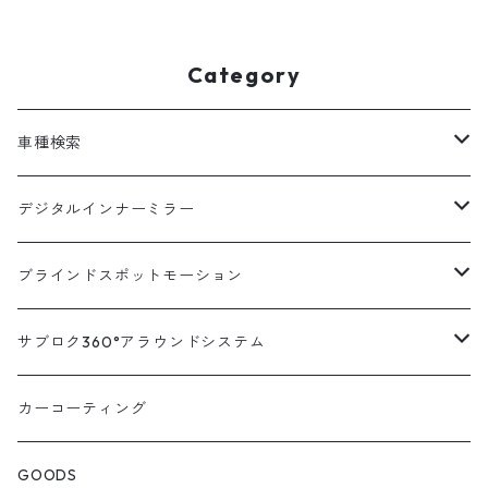
ト】 [ ハイエース アルフ
[ ハイエース アルファード
ァード プリウス ノア等 ブ
プリウス ノア等 ブライン
ラインドスポットモニター
ドスポットモニター bsm
Category
bsm トヨタ ブラインド ス
トヨタ ブラインド スポッ
ポット モニター 死角検知
ト モニター 死角検知 後方
後方 死角 接近 車線変更 警
死角 接近 車線変更 警告 検
車種検索
告 検出 注意喚起 センサー
出 注意喚起 センサー ]
]
汎用
デジタルインナーミラー
トヨタ
汎用キット
ブラインドスポットモーション
ハイエース200系
ニッサン
車種別対応キット
汎用キット
サブロク360°アラウンドシステム
アルファード・ヴェルファイア30系
エルグランドE52系
トヨタ
ホンダ
オプション
車種別ミラー付セット
アラウンドシステム本体
カーコーティング
アルファード・ヴェルファイア20系
エルグランドE51系
ニッサン
オデッセイRC系
マツダ
交換アーム付きキット
ON/OFFスイッチ
オプション
GOODS