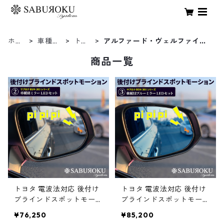
ホー
車種検
トヨ
アルファード・ヴェルファイア2
ム
索
タ
0系
商品一覧
トヨタ 電波法対応 後付け
トヨタ 電波法対応 後付け
ブラインドスポットモーシ
ブラインドスポットモーシ
ョン BSM-300 サブロク
ョン BSM-300 【車種別
¥76,250
¥85,200
【車種別ミラーLEDセッ
ブルーミラーLEDセット】