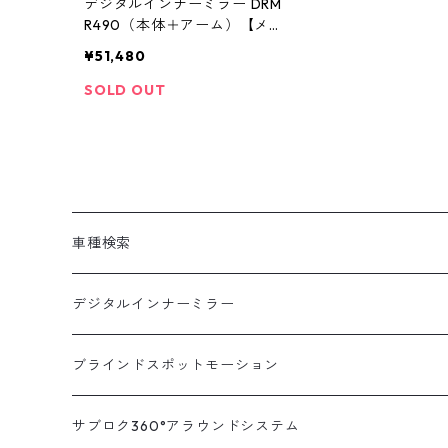
デジタルインナーミラー DRM
R490（本体＋アーム）【メル
セデス専用】 [ ドライブレコー
¥51,480
ダー ミラー製 ミラー型 車内
カメラ 分離型 ドラレコ ミラー
SOLD OUT
型 ドラレコ デジタルインナー
ミラー 駐車監視 ドラレコ 前後
前後2カメラ 12インチ 前後同
時録画 衝撃検知 ]
車種検索
汎用
デジタルインナーミラー
トヨタ
汎用キット
ブラインドスポットモーション
ハイエース200系
ニッサン
車種別対応キット
汎用キット
サブロク360°アラウンドシステム