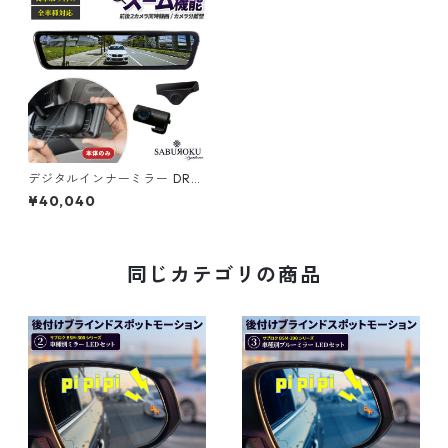
デジタルインナーミラー DRM
R490（本体のみ） [ ドライブ
¥40,040
レコーダー ミラー製 ミラー型
車内 カメラ 分離型 ドラレコ
ミラー型 ドラレコ デジタルイ
ンナーミラー 駐車監視 ドラレ
コ 前後 前後2カメラ 12インチ
同じカテゴリの商品
前後同時録画 衝撃検知 ]