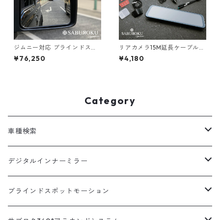
ジムニー対応 ブラインドスポ
リアカメラ15M延長ケーブル
ット モーション BSM-300
デジタルインナーミラー DRM
¥76,250
¥4,180
【ミラー/ブルーミラーLEDセ
R490 オプション品
ット】 [ bsm スズキ ジムニー
後付け ブラインド スポット モ
ニター 死角検知 後方 死角 接
近 車線変更 警告 検出 注意喚
Category
起 センサー ]
車種検索
汎用
デジタルインナーミラー
トヨタ
汎用キット
ブラインドスポットモーション
ハイエース200系