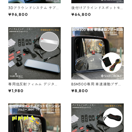
3Dアラウンドシステム サブロ
後付けブラインドスポットモ
ク CAM720 （汎用RCA映像出
ーション BSM-300 【汎用車
¥96,800
¥64,800
力タイプ）[ アラウンドビュー
内インジケーター取付ピラーL
モニター ナビ 連動 後付け 社
EDタイプ】 [ bsm トヨタ ブ
外ナビ 連動 360度 3D 全方位
ラインド スポット モニター 死
カメラ 録画機能付き バックカ
角検知 死角アシスト 後方 死角
メラ マルチアングルカメラ 全
接近 車線変更 警告 ランプ 点
方位モニター マルチビューカ
灯 検出 注意喚起 センサー ]
メラ アラウンドモニター 画面
分割器 全方向カメラ ]
専用低反射フィルム デジタル
BSM300専用 車速連動ブザー
インナーミラー DRMR490 オ
回路 [ 走行中のみウインカー
¥1,980
¥8,800
プション品
連動警告ブザーを使用したい
場合に時速約45kmで動作を制
御するコントロールユニット
です ]