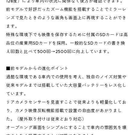
128度）により車内の状況に関係なく後方が確認できます。
前モデルで好評だったズーム機能を搭載することでミラーレ
ンズで見たときのような画角も画面上に再現することができ
ます。
特殊な環境下でも映像を保存するために付属のSDカードは高
品位の産業用SDカードを採用。一般的なSDカードの書き換
え回数と比べて500回→2500回に向上しています。
■前モデルからの進化ポイント
過酷な環境である車内での使用を考え、独自のノイズ対策や
従来モデルまでは搭載していた大容量バッテリーをレス化し
ています。
リアカメラセンサーを見直すことで従来よりも軽量化してお
り、カメラ映像反転機能搭載で設置の自由度があがりまし
た。（屋外取り付けは従来どおり対応）
オープニング画面をシンプルにすることで車内の雰囲気を壊