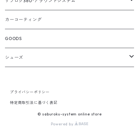
ニッサン
車種別対応キット
汎用キット
サブロク360°アラウンドシステム
アルファード・ヴェルファイア30系
エルグランドE52系
トヨタ
ホンダ
オプション
車種別ミラー付セット
アラウンドシステム本体
カーコーティング
アルファード・ヴェルファイア20系
エルグランドE51系
ニッサン
オデッセイRC系
マツダ
交換アーム付きキット
ON/OFFスイッチ
オプション
GOODS
ランドクルーザー200系
キャラバンNV350
ホンダ
オデッセイRB系
ダイハツ
オプション
シューズ
ランドクルーザープラド150系
セレナC27系
マツダ
ステップワゴン
スズキ
STICO
RAV4 50系
セレナC26系
スバル
S660
プライバシーポリシー
スバル
STP
特定商取引法に基づく表記
エスティマ50系
エクストレイルT32系
ミツビシ
シビック
ミツビシ
© saburoku-system online store
ノア・ヴォクシー 80系
Powered by
エクストレイルT31系
スズキ
北米トヨタ