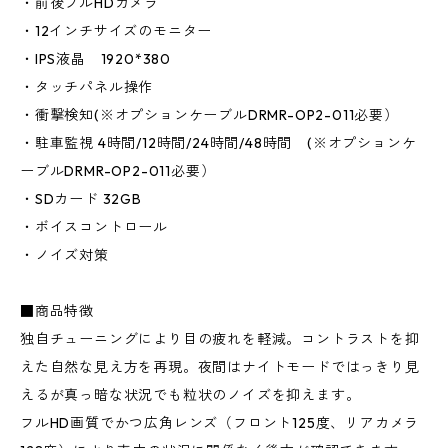
・前後フルHDカメラ
・12インチサイズのモニター
・IPS液晶 1920*380
・タッチパネル操作
・衝撃検知(※オプションケーブルDRMR-OP2-011必要）
・駐車監視 4時間/12時間/24時間/48時間 (※オプションケ
ーブルDRMR-OP2-011必要）
・SDカード 32GB
・ボイスコントロール
・ノイズ対策
■商品特徴
独自チューニングにより目の疲れを軽減。コントラストを抑
えた自然な見え方を再現。夜間はナイトモードではっきり見
えるが真っ暗な状況でも粒状のノイズを抑えます。
フルHD画質でかつ広角レンズ（フロント125度、リアカメラ