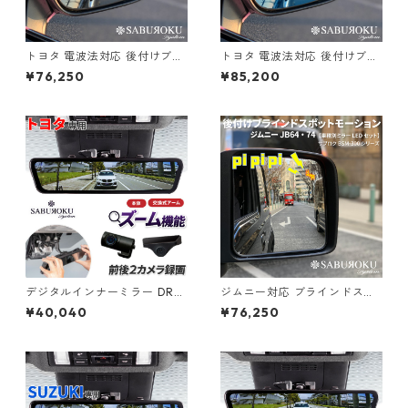
トヨタ 電波法対応 後付けブラ
トヨタ 電波法対応 後付けブラ
インドスポットモーション BS
インドスポットモーション BS
¥76,250
¥85,200
M-300 サブロク【車種別ミラ
M-300 【車種別ブルーミラー
ーLEDセット】 [ ハイエース
LEDセット】 [ ハイエース ア
アルファード プリウス ノア等
ルファード プリウス ノア等 ブ
ブラインドスポットモニター b
ラインドスポットモニター bs
sm トヨタ ブラインド スポッ
m トヨタ ブラインド スポット
ト モニター 死角検知 後方 死
モニター 死角検知 後方 死角
角 接近 車線変更 警告 検出 注
接近 車線変更 警告 検出 注意
意喚起 センサー ]
喚起 センサー ]
デジタルインナーミラー DRM
ジムニー対応 ブラインドスポ
R490（本体＋アーム）【トヨ
ット モーション BSM-300
¥40,040
¥76,250
タ専用】 [ ドライブレコーダ
【ミラー/ブルーミラーLEDセ
ー ミラー製 ミラー型 車内 カ
ット】 [ bsm スズキ ジムニー
メラ 分離型 ドラレコ ミラー型
後付け ブラインド スポット モ
ドラレコ デジタルインナーミ
ニター 死角検知 後方 死角 接
ラー 駐車監視 ドラレコ 前後
近 車線変更 警告 検出 注意喚
前後2カメラ 12インチ 前後同
起 センサー ]
時録画 衝撃検知 ]