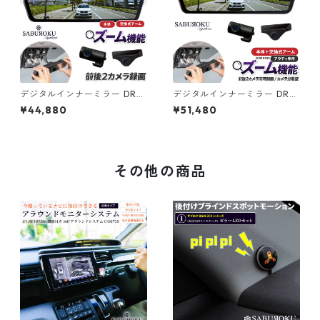
デジタルインナーミラー DRM
デジタルインナーミラー DRM
R490（本体＋アーム）【スズ
R490（本体＋アーム）【アウ
¥44,880
¥51,480
キ専用】 [ ドライブレコーダ
ディ専用】 [ ドライブレコー
ー ミラー製 ミラー型 車内 カ
ダー ミラー製 ミラー型 車内
メラ 分離型 ドラレコ ミラー型
カメラ 分離型 ドラレコ ミラー
ドラレコ デジタルインナーミ
型 ドラレコ デジタルインナー
ラー 駐車監視 ドラレコ 前後
ミラー 駐車監視 ドラレコ 前後
その他の商品
前後2カメラ 12インチ 前後同
前後2カメラ 12インチ 前後同
時録画 衝撃検知 ]
時録画 衝撃検知 ]