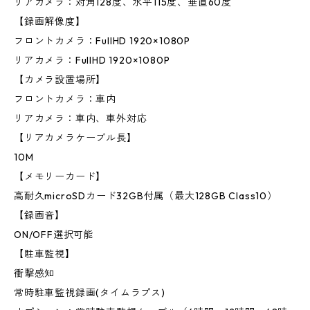
リアカメラ：対角128度、水平115度、垂直60度
【録画解像度】
フロントカメラ：FullHD 1920×1080P
リアカメラ：FullHD 1920×1080P
【カメラ設置場所】
フロントカメラ：車内
リアカメラ：車内、車外対応
【リアカメラケーブル長】
10M
【メモリーカード】
高耐久microSDカード32GB付属（最大128GB Class10）
【録画音】
ON/OFF選択可能
【駐車監視】
衝撃感知
常時駐車監視録画(タイムラプス)