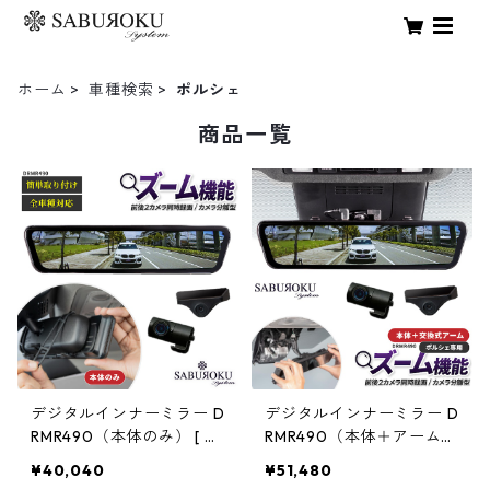
ホーム
車種検索
ポルシェ
商品一覧
デジタルインナーミラー D
デジタルインナーミラー D
RMR490（本体のみ） [ ド
RMR490（本体＋アーム）
ライブレコーダー ミラー
【ポルシェ専用】 [ ドライ
¥40,040
¥51,480
製 ミラー型 車内 カメラ 分
ブレコーダー ミラー製 ミ