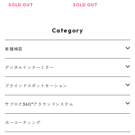
離型 ドラレコ ミラー型 ド
ラー型 車内 カメラ 分離型
SOLD OUT
SOLD OUT
ラレコ デジタルインナー
ドラレコ ミラー型 ドラレ
ミラー 駐車監視 ドラレコ
コ デジタルインナーミラ
前後 前後2カメラ 12イン
ー 駐車監視 ドラレコ 前後
Category
チ 前後同時録画 衝撃検知
前後2カメラ 12インチ 前
]
後同時録画 衝撃検知 ]
車種検索
汎用
デジタルインナーミラー
トヨタ
汎用キット
ブラインドスポットモーション
ハイエース200系
ニッサン
車種別対応キット
汎用キット
サブロク360°アラウンドシステム
アルファード・ヴェルファイア30系
エルグランドE52系
トヨタ
ホンダ
オプション
車種別ミラー付セット
アラウンドシステム本体
カーコーティング