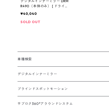
デジタルインナーミラー DRM
R490（本体のみ） [ ドライブ
レコーダー ミラー製 ミラー型
¥40,040
車内 カメラ 分離型 ドラレコ
ミラー型 ドラレコ デジタルイ
SOLD OUT
ンナーミラー 駐車監視 ドラレ
コ 前後 前後2カメラ 12インチ
前後同時録画 衝撃検知 ]
車種検索
汎用
デジタルインナーミラー
トヨタ
汎用キット
ブラインドスポットモーション
ハイエース200系
ニッサン
車種別対応キット
汎用キット
サブロク360°アラウンドシステム