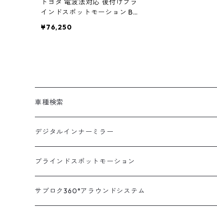
トヨタ 電波法対応 後付けブラ
インドスポットモーション BS
M-300 サブロク【車種別ミラ
¥76,250
ーLEDセット】 [ ハイエース ア
ルファード プリウス ノア等 ブ
ラインドスポットモニター bs
m トヨタ ブラインド スポット
モニター 死角検知 後方 死角
接近 車線変更 警告 検出 注意
喚起 センサー ]
車種検索
汎用
デジタルインナーミラー
トヨタ
汎用キット
ブラインドスポットモーション
ハイエース200系
ニッサン
車種別対応キット
汎用キット
サブロク360°アラウンドシステム
アルファード・ヴェルファイア30系