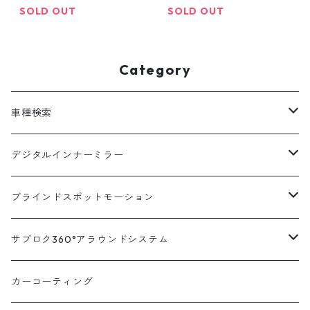
離型 ドラレコ ミラー型 ド
ラー型 車内 カメラ 分離型
SOLD OUT
SOLD OUT
ラレコ デジタルインナー
ドラレコ ミラー型 ドラレ
ミラー 駐車監視 ドラレコ
コ デジタルインナーミラ
前後 前後2カメラ 12イン
ー 駐車監視 ドラレコ 前後
Category
チ 前後同時録画 衝撃検知
前後2カメラ 12インチ 前
]
後同時録画 衝撃検知 ]
車種検索
汎用
デジタルインナーミラー
トヨタ
汎用キット
ブラインドスポットモーション
ハイエース200系
ニッサン
車種別対応キット
汎用キット
サブロク360°アラウンドシステム
アルファード・ヴェルファイア30系
エルグランドE52系
トヨタ
ホンダ
オプション
車種別ミラー付セット
アラウンドシステム本体
カーコーティング