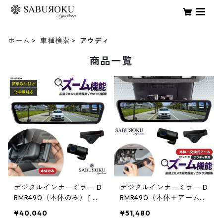
ホーム
車種検索
アウディ
商品一覧
デジタルインナーミラー D
デジタルインナーミラー D
RMR490（本体のみ） [ ド
RMR490（本体＋アーム）
ライブレコーダー ミラー
【アウディ専用】 [ ドライ
¥40,040
¥51,480
製 ミラー型 車内 カメラ 分
ブレコーダー ミラー製 ミ