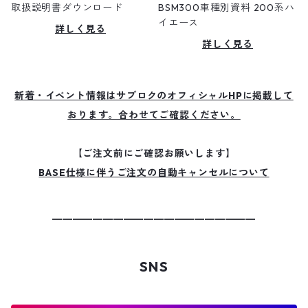
メルセデス
クラウン210系
ポルシェ
取扱説明書ダウンロード
BSM300車種別資料 200系ハ
イエース
詳しく見る
シエンタ170系
ランドローバー
詳しく見る
ポルテ140系
ランボルギーニ
新着・イベント情報はサブロクのオフィシャルHPに掲載して
おります。合わせてご確認ください。
スペイド140系
ポルシェ
【ご注文前にご確認お願いします】
サクシード・プロボックス 160系
BASE仕様に伴うご注文の自動キャンセルについて
86 ZN6
━━━━━━━━━━━━━━━━━━━━
スープラ DB系
SNS
ハリアー60系