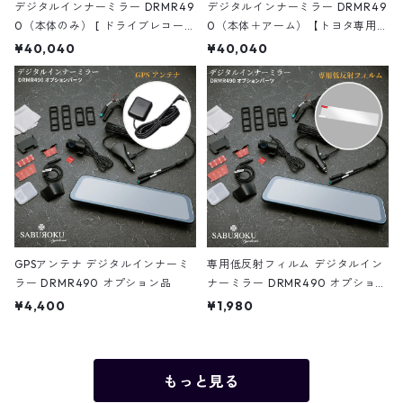
デジタルインナーミラー DRMR49
デジタルインナーミラー DRMR49
0（本体のみ） [ ドライブレコーダ
0（本体＋アーム）【トヨタ専用】
ー ミラー製 ミラー型 車内 カメラ
[ ドライブレコーダー ミラー製 ミ
¥40,040
¥40,040
分離型 ドラレコ ミラー型 ドラレ
ラー型 車内 カメラ 分離型 ドラレ
コ デジタルインナーミラー 駐車監
コ ミラー型 ドラレコ デジタルイ
視 ドラレコ 前後 前後2カメラ 12イ
ンナーミラー 駐車監視 ドラレコ
ンチ 前後同時録画 衝撃検知 ]
前後 前後2カメラ 12インチ 前後同
時録画 衝撃検知 ]
GPSアンテナ デジタルインナーミ
専用低反射フィルム デジタルイン
ラー DRMR490 オプション品
ナーミラー DRMR490 オプション
品
¥4,400
¥1,980
もっと見る