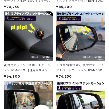
モーション BSM-300【ミラー/ブ
ドスポットモーション BSM-300
ルーミラーLEDセット】 [ bsm ス
【車種別ブルーミラーLEDセッ
¥76,250
¥85,200
ズキ ジムニー 後付け ブラインド
ト】 [ ハイエース アルファード プ
スポット モニター 死角検知 後方
リウス ノア等 ブラインドスポット
死角 接近 車線変更 警告 検出 注意
モニター bsm トヨタ ブラインド
喚起 センサー ]
スポット モニター 死角検知 後方
死角 接近 車線変更 警告 検出 注意
喚起 センサー ]
後付けブラインドスポットモーシ
トヨタ 電波法対応 後付けブライン
ョン BSM-300 【汎用車内インジ
ドスポットモーション BSM-300
ケーター取付ピラーLEDタイプ】 [
サブロク【車種別ミラーLEDセッ
¥64,800
¥76,250
bsm トヨタ ブラインド スポット
ト】 [ ハイエース アルファード プ
モニター 死角検知 死角アシスト
リウス ノア等 ブラインドスポット
後方 死角 接近 車線変更 警告 ラン
モニター bsm トヨタ ブラインド
プ 点灯 検出 注意喚起 センサー ]
スポット モニター 死角検知 後方
死角 接近 車線変更 警告 検出 注意
喚起 センサー ]