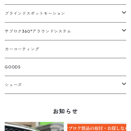
トヨタ
汎用キット
ブラインドスポットモーション
ハイエース200系
ニッサン
車種別対応キット
汎用キット
サブロク360°アラウンドシステム
アルファード・ヴェルファイア30系
エルグランドE52系
トヨタ
ホンダ
オプション
車種別ミラー付セット
アラウンドシステム本体
カーコーティング
アルファード・ヴェルファイア20系
エルグランドE51系
ニッサン
オデッセイRC系
マツダ
交換アーム付きキット
ON/OFFスイッチ
オプション
GOODS
ランドクルーザー200系
キャラバンNV350
ホンダ
オデッセイRB系
ダイハツ
オプション
シューズ
ランドクルーザープラド150系
セレナC27系
マツダ
ステップワゴン
スズキ
STICO
お知らせ
RAV4 50系
セレナC26系
スバル
S660
スバル
STP
エスティマ50系