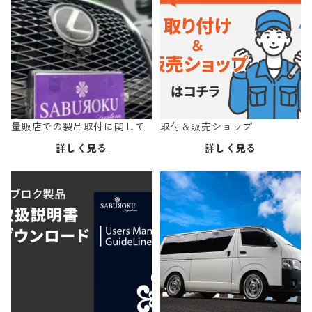
エクストレイルT32系
ミツビシ
シビック
ミツビシ
ノア・ヴォクシー 80系
エクストレイルT31系
スズキ
北米トヨタ
プリウス50系
ノートE12系
ダイハツ
4ランナー
キャデラック
プリウス30系
キューブZ12系
アウディ
量販店での製品取付に関して
取付＆販売ショップ
シエナ
シボレー
詳しく見る
詳しく見る
アクア10系
マーチK13系
ベントレー
タコマ
フォード
グランエース
GTｰR R35系
メルセデス
タンドラ
アウディ
ハイラックスサーフ210系
スカイライン V37系
ランドローバー
セコイア
ベントレー
クラウン220系
ティアナL33系
ランボルギーニ