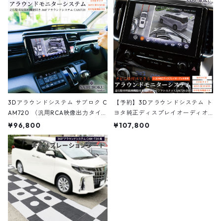
3Dアラウンドシステム サブロク C
【予約】3Dアラウンドシステム ト
AM720 （汎用RCA映像出力タイ
ヨタ純正ディスプレイオーディオ
プ）[ アラウンドビューモニター
対応モデル CAM720-DIS [ アラウ
¥96,800
¥107,800
ナビ 連動 後付け 社外ナビ 連動 36
ンドビューモニター ナビ 連動 後
0度 3D 全方位カメラ 録画機能付
付け 360度 3D 全方位カメラ 録画
き バックカメラ マルチアングルカ
機能付き バックカメラ マルチアン
メラ 全方位モニター マルチビュー
グルカメラ 全方位モニター マルチ
カメラ アラウンドモニター 画面分
ビューカメラ ]
割器 全方向カメラ ]