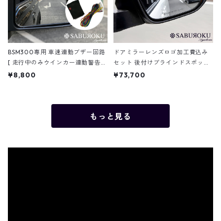
BSM300専用 車速連動ブザー回路
ドアミラーレンズロゴ加工費込み
[ 走行中のみウインカー連動警告ブ
セット 後付けブラインドスポット
ザーを使用したい場合に時速約45k
モーション BSM-300
¥8,800
¥73,700
mで動作を制御するコントロール
ユニットです ]
もっと見る