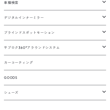
車種検索
汎用
デジタルインナーミラー
トヨタ
汎用キット
ブラインドスポットモーション
ハイエース200系
ニッサン
車種別対応キット
汎用キット
サブロク360°アラウンドシステム
アルファード・ヴェルファイア30系
エルグランドE52系
トヨタ
ホンダ
オプション
車種別ミラー付セット
アラウンドシステム本体
カーコーティング
アルファード・ヴェルファイア20系
エルグランドE51系
ニッサン
オデッセイRC系
マツダ
交換アーム付きキット
ON/OFFスイッチ
オプション
GOODS
ランドクルーザー200系
キャラバンNV350
ホンダ
オデッセイRB系
ダイハツ
オプション
シューズ
ランドクルーザープラド150系
セレナC27系
マツダ
ステップワゴン
スズキ
STICO