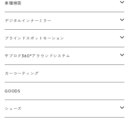
車種検索
汎用
デジタルインナーミラー
トヨタ
汎用キット
ブラインドスポットモーション
ハイエース200系
ニッサン
車種別対応キット
汎用キット
サブロク360°アラウンドシステム
アルファード・ヴェルファイア30系
エルグランドE52系
トヨタ
ホンダ
オプション
車種別ミラー付セット
アラウンドシステム本体
カーコーティング
アルファード・ヴェルファイア20系
エルグランドE51系
ニッサン
オデッセイRC系
マツダ
交換アーム付きキット
ON/OFFスイッチ
オプション
GOODS
ランドクルーザー200系
キャラバンNV350
ホンダ
オデッセイRB系
ダイハツ
オプション
シューズ
ランドクルーザープラド150系
セレナC27系
マツダ
ステップワゴン
スズキ
STICO