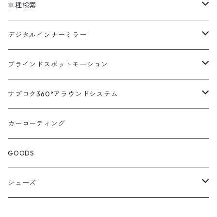
車種検索
汎用
デジタルインナーミラー
トヨタ
汎用キット
ブラインドスポットモーション
ハイエース200系
ニッサン
車種別対応キット
汎用キット
サブロク360°アラウンドシステム
アルファード・ヴェルファイア30系
エルグランドE52系
トヨタ
ホンダ
オプション
車種別ミラー付セット
アラウンドシステム本体
カーコーティング
アルファード・ヴェルファイア20系
エルグランドE51系
ニッサン
オデッセイRC系
マツダ
交換アーム付きキット
ON/OFFスイッチ
オプション
GOODS
ランドクルーザー200系
キャラバンNV350
ホンダ
オデッセイRB系
ダイハツ
オプション
シューズ
ランドクルーザープラド150系
セレナC27系
マツダ
ステップワゴン
スズキ
STICO