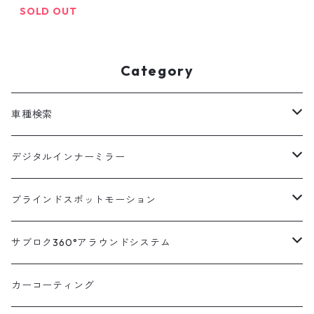
離型 ドラレコ ミラー型 ド
SOLD OUT
ラレコ デジタルインナー
ミラー 駐車監視 ドラレコ
前後 前後2カメラ 12イン
Category
チ 前後同時録画 衝撃検知
]
車種検索
汎用
デジタルインナーミラー
トヨタ
汎用キット
ブラインドスポットモーション
ハイエース200系
ニッサン
車種別対応キット
汎用キット
サブロク360°アラウンドシステム
アルファード・ヴェルファイア30系
エルグランドE52系
トヨタ
ホンダ
オプション
車種別ミラー付セット
アラウンドシステム本体
カーコーティング