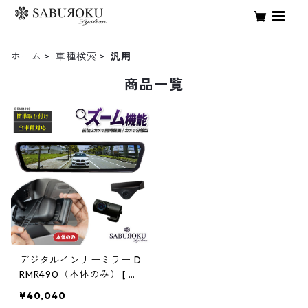
ホーム
車種検索
汎用
商品一覧
デジタルインナーミラー D
RMR490（本体のみ） [ ド
ライブレコーダー ミラー
¥40,040
製 ミラー型 車内 カメラ 分