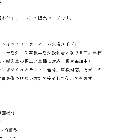
用
【本体＋アーム】の販売ページです。
ームキット（ミラーアーム交換タイプ）
ミラーを外して本製品を交換装着となります。車種
車・輸入車の幅広い車種に対応。順次追加中）
合に求められるテストに合格。車検対応。万が一の
乗員を傷つけない設計で安心して使用できます。
録画機能
能
メラ分離型