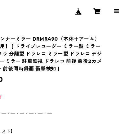
ンナーミラー DRMR490（本体＋アーム）
用】 [ ドライブレコーダー ミラー製 ミラー
メラ 分離型 ドラレコ ミラー型 ドラレコ デジ
ーミラー 駐車監視 ドラレコ 前後 前後2カメ
チ 前後同時録画 衝撃検知 ]
0
T
・━・━・━・━・━・━
リスト】