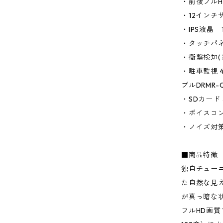
・前後フルH
・12インチ
・IPS液晶 1
・タッチパ
・衝撃検知(
・駐車監視 
ブルDRMR-
・SDカード 
・ボイスコ
・ノイズ対
■商品特徴
独自チュー
た自然な見
が真っ暗な
フルHD画質