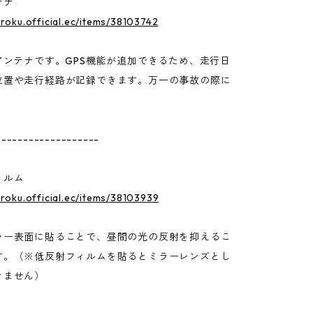
テナ
uroku.official.ec/items/38103742
アンテナです。GPS機能が追加できるため、走行日
位置や走行経路が記録できます。万一の事故の際に
。
-------------------
ィルム
uroku.official.ec/items/38103939
ラー表面に貼ることで、昼間の光の反射を抑えるこ
す。（※低反射フィルムを貼るとミラーレンズとし
きません）