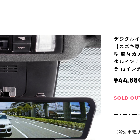
デジタルイ
【スズキ専
型 車内 カ
タルインナ
ラ 12イン
¥44,88
SOLD OU
━・━・━
【設定車種