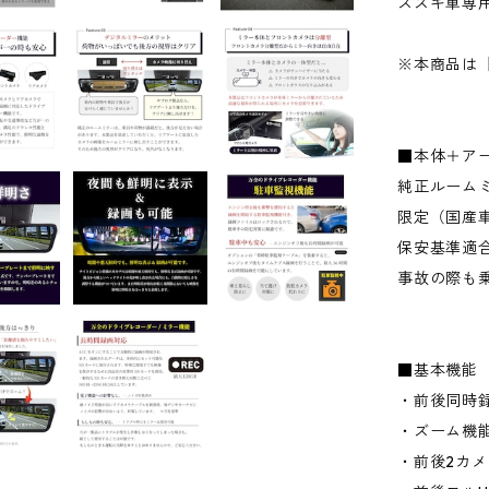
スズキ車専
※本商品は
■本体＋ア
純正ルーム
限定（国産
保安基準適
事故の際も
■基本機能
・前後同時
・ズーム機
・前後2カ