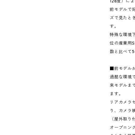
128度）
前モデルで
ズで見たと
す。
特殊な環境
位の産業用
数と比べて5
■前モデル
過酷な環境
来モデルま
ます。
リアカメラ
り、カメラ
（屋外取り
オープニン