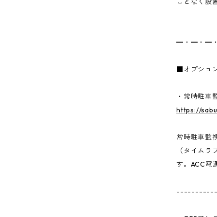
ことなく設
━・━・━
■オプショ
・常時駐車
https://sab
常時駐車監
（タイムラ
す。ACC電
----------