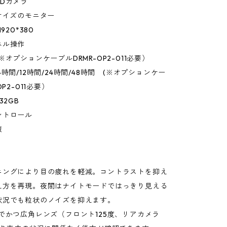
Dカメラ
サイズのモニター
920*380
ネル操作
※オプションケーブルDRMR-OP2-011必要）
4時間/12時間/24時間/48時間 (※オプションケー
OP2-011必要）
32GB
ントロール
策
ニングにより目の疲れを軽減。コントラストを抑え
え方を再現。夜間はナイトモードではっきり見える
状況でも粒状のノイズを抑えます。
でかつ広角レンズ（フロント125度、リアカメラ