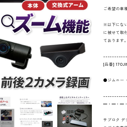
ご希望の車
※以下にな
に被せて取
ております
----------
[品番] 170J
●ジムニー（
----------
━・━・━
サブロク デ