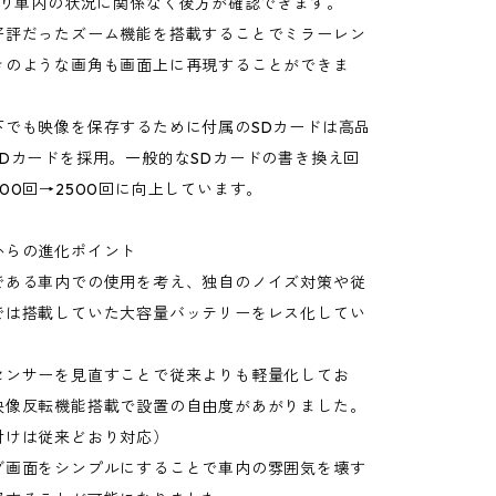
により車内の状況に関係なく後方が確認できます。
好評だったズーム機能を搭載することでミラーレン
きのような画角も画面上に再現することができま
下でも映像を保存するために付属のSDカードは高品
SDカードを採用。一般的なSDカードの書き換え回
00回→2500回に向上しています。
からの進化ポイント
である車内での使用を考え、独自のノイズ対策や従
では搭載していた大容量バッテリーをレス化してい
センサーを見直すことで従来よりも軽量化してお
映像反転機能搭載で設置の自由度があがりました。
付けは従来どおり対応）
グ画面をシンプルにすることで車内の雰囲気を壊す