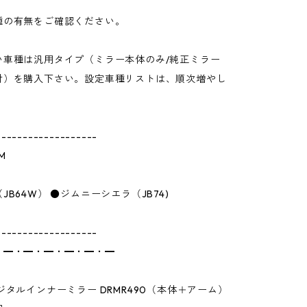
種の有無をご確認ください。
い車種は汎用タイプ（ミラー本体のみ/純正ミラー
付）を購入下さい。設定車種リストは、順次増やし
。
-------------------
IM
JB64W） ●ジムニーシエラ（JB74)
-------------------
・━・━・━・━・━・━
ジタルインナーミラー DRMR490（本体＋アーム）