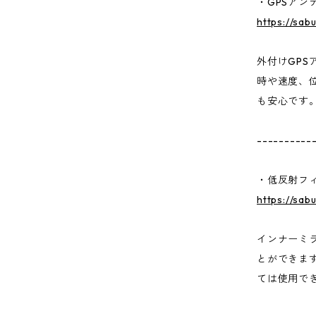
・GPSアン
https://sab
外付けGPS
時や速度、
も安心です
----------
・低反射フ
https://sab
インナーミ
とができま
ては使用で