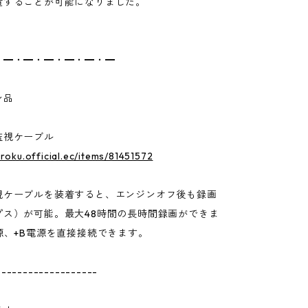
置することが可能になりました。
・━・━・━・━・━・━
ン品
監視ケーブル
uroku.official.ec/items/81451572
視ケーブルを装着すると、エンジンオフ後も録画
プス）が可能。最大48時間の長時間録画ができま
源、+B電源を直接接続できます。
-------------------