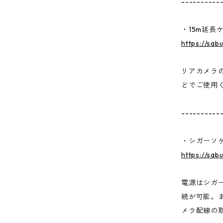
----------
・15m延長
https://sab
リアカメラの
どでご使用
----------
・シガーソ
https://sab
電源はシガ
続が可能。
メラ配線の