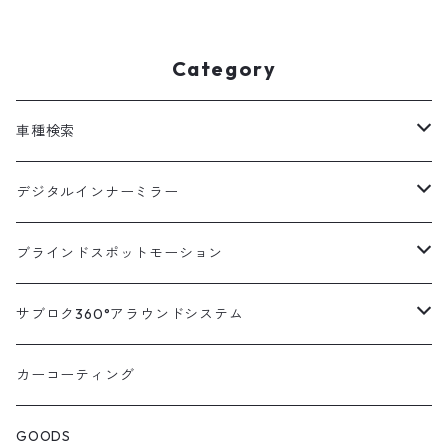
ビ 連動 後付け 社外ナビ 連
ンドビューモニター ナビ
動 360度 3D 全方位カメラ
連動 後付け 360度 3D 全
録画機能付き バックカメ
方位カメラ 録画機能付き
Category
ラ マルチアングルカメラ
バックカメラ マルチアン
全方位モニター マルチビ
グルカメラ 全方位モニタ
ューカメラ アラウンドモ
ー マルチビューカメラ ]
車種検索
ニター 画面分割器 全方向
カメラ ]
汎用
デジタルインナーミラー
トヨタ
汎用キット
ブラインドスポットモーション
ハイエース200系
ニッサン
車種別対応キット
汎用キット
サブロク360°アラウンドシステム
アルファード・ヴェルファイア30系
エルグランドE52系
トヨタ
ホンダ
オプション
車種別ミラー付セット
アラウンドシステム本体
カーコーティング
アルファード・ヴェルファイア20系
エルグランドE51系
ニッサン
オデッセイRC系
マツダ
交換アーム付きキット
ON/OFFスイッチ
オプション
GOODS