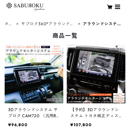
ホー
サブロク360°アラウンドシ
アラウンドシステム
ム
ステム
本体
商品一覧
3Dアラウンドシステム サ
【予約】3Dアラウンドシ
ブロク CAM720 （汎用RC
ステム トヨタ純正ディス
A映像出力タイプ）[ アラ
プレイオーディオ対応モデ
¥96,800
¥107,800
ウンドビューモニター ナ
ル CAM720-DIS [ アラウ