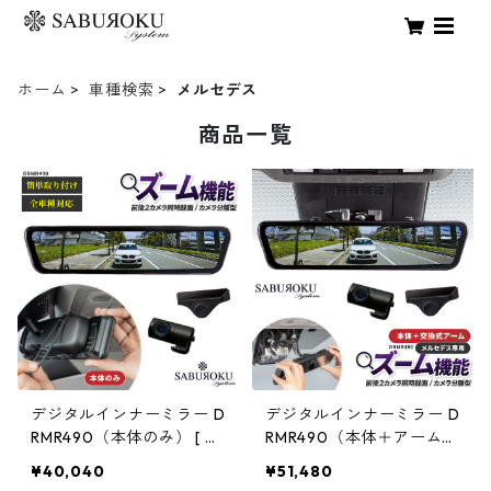
ホーム
車種検索
メルセデス
商品一覧
デジタルインナーミラー D
デジタルインナーミラー D
RMR490（本体のみ） [ ド
RMR490（本体＋アーム）
ライブレコーダー ミラー
【メルセデス専用】 [ ドラ
¥40,040
¥51,480
製 ミラー型 車内 カメラ 分
イブレコーダー ミラー製