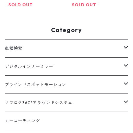
離型 ドラレコ ミラー型 ド
ミラー型 車内 カメラ 分離
SOLD OUT
SOLD OUT
ラレコ デジタルインナー
型 ドラレコ ミラー型 ドラ
ミラー 駐車監視 ドラレコ
レコ デジタルインナーミ
前後 前後2カメラ 12イン
ラー 駐車監視 ドラレコ 前
Category
チ 前後同時録画 衝撃検知
後 前後2カメラ 12インチ
]
前後同時録画 衝撃検知 ]
車種検索
汎用
デジタルインナーミラー
トヨタ
汎用キット
ブラインドスポットモーション
ハイエース200系
ニッサン
車種別対応キット
汎用キット
サブロク360°アラウンドシステム
アルファード・ヴェルファイア30系
エルグランドE52系
トヨタ
ホンダ
オプション
車種別ミラー付セット
アラウンドシステム本体
カーコーティング