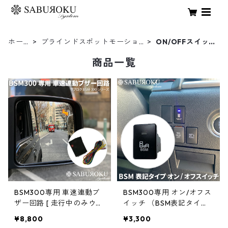
ホー
ブラインドスポットモーショ
ON/OFFスイッ
ム
ン
チ
商品一覧
BSM300専用 車速連動ブ
BSM300専用 オン/オフス
ザー回路 [ 走行中のみウイ
イッチ （BSM表記タイ
ンカー連動警告ブザーを使
プ） トヨタ純正形状 [ BS
¥8,800
¥3,300
用したい場合に時速約45k
M機能をON/OFFさせたい