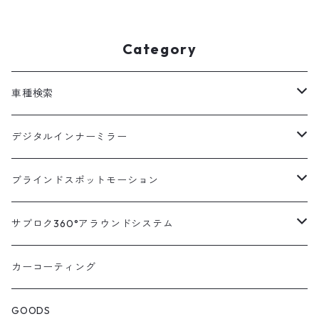
mで動作を制御するコント
場合に使用します ]
ロールユニットです ]
Category
車種検索
汎用
デジタルインナーミラー
トヨタ
汎用キット
ブラインドスポットモーション
ハイエース200系
ニッサン
車種別対応キット
汎用キット
サブロク360°アラウンドシステム
アルファード・ヴェルファイア30系
エルグランドE52系
トヨタ
ホンダ
オプション
車種別ミラー付セット
アラウンドシステム本体
カーコーティング
アルファード・ヴェルファイア20系
エルグランドE51系
ニッサン
オデッセイRC系
マツダ
交換アーム付きキット
ON/OFFスイッチ
オプション
GOODS