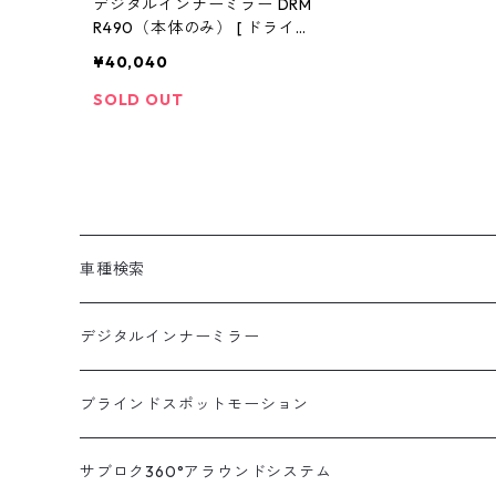
デジタルインナーミラー DRM
R490（本体のみ） [ ドライブ
レコーダー ミラー製 ミラー型
¥40,040
車内 カメラ 分離型 ドラレコ
ミラー型 ドラレコ デジタルイ
SOLD OUT
ンナーミラー 駐車監視 ドラレ
コ 前後 前後2カメラ 12インチ
前後同時録画 衝撃検知 ]
車種検索
汎用
デジタルインナーミラー
トヨタ
汎用キット
ブラインドスポットモーション
ハイエース200系
ニッサン
車種別対応キット
汎用キット
サブロク360°アラウンドシステム