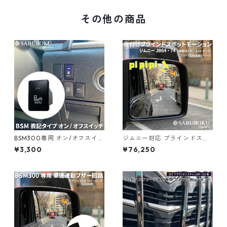
ラインドスポットモニター bs
ニター 死角検知 後方 死角 接
m トヨタ ブラインド スポット
近 車線変更 警告 検出 注意喚
その他の商品
モニター 死角検知 後方 死角
起 センサー ]
接近 車線変更 警告 検出 注意
喚起 センサー ]
BSM300専用 オン/オフスイッ
ジムニー対応 ブラインドスポ
チ （BSM表記タイプ） トヨタ
ット モーション BSM-300
¥3,300
¥76,250
純正形状 [ BSM機能をON/OF
【ミラー/ブルーミラーLEDセ
Fさせたい場合に使用します ]
ット】 [ bsm スズキ ジムニー
後付け ブラインド スポット モ
ニター 死角検知 後方 死角 接
近 車線変更 警告 検出 注意喚
起 センサー ]