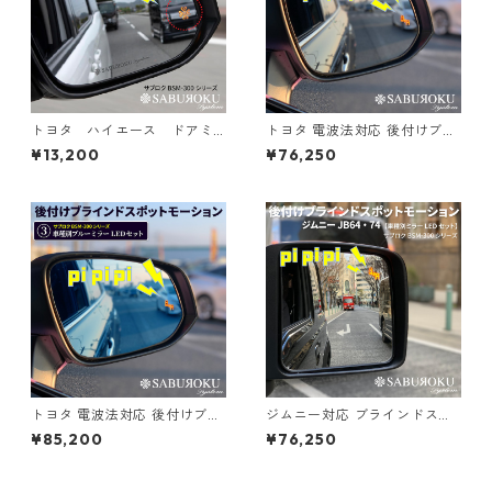
トヨタ ハイエース ドアミ
トヨタ 電波法対応 後付けブラ
ラーレンズ補修用
インドスポットモーション BS
¥13,200
¥76,250
M-300 サブロク【車種別ミラ
ーLEDセット】 [ ハイエース
アルファード プリウス ノア等
ブラインドスポットモニター b
sm トヨタ ブラインド スポッ
ト モニター 死角検知 後方 死
角 接近 車線変更 警告 検出 注
意喚起 センサー ]
トヨタ 電波法対応 後付けブラ
ジムニー対応 ブラインドスポ
インドスポットモーション BS
ット モーション BSM-300
¥85,200
¥76,250
M-300 【車種別ブルーミラー
【ミラー/ブルーミラーLEDセ
LEDセット】 [ ハイエース ア
ット】 [ bsm スズキ ジムニー
ルファード プリウス ノア等 ブ
後付け ブラインド スポット モ