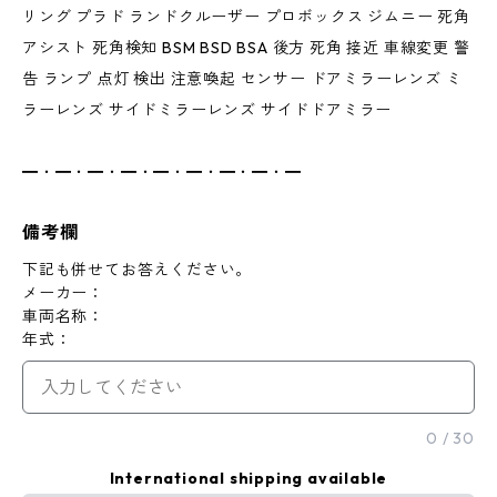
リング プラド ランドクルーザー プロボックス ジムニー 死角
アシスト 死角検知 BSM BSD BSA 後方 死角 接近 車線変更 警
告 ランプ 点灯 検出 注意喚起 センサー ドアミラーレンズ ミ
ラーレンズ サイドミラーレンズ サイドドアミラー
━・━・━・━・━・━・━・━・━
備考欄
下記も併せてお答えください。
メーカー：
車両名称：
年式：
0
/
30
International shipping available