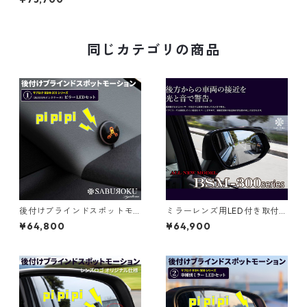
スポットモーション BSM-30
0
同じカテゴリの商品
後付けブラインドスポットモ
ミラーレンズ用LED付き取付け
ーション BSM-300 【汎用車
BSM-300セット【サブロクシ
¥64,800
¥64,900
内インジケーター取付ピラーL
ステム】
EDタイプ】 [ bsm トヨタ ブ
ラインド スポット モニター 死
角検知 死角アシスト 後方 死角
接近 車線変更 警告 ランプ 点
灯 検出 注意喚起 センサー ]