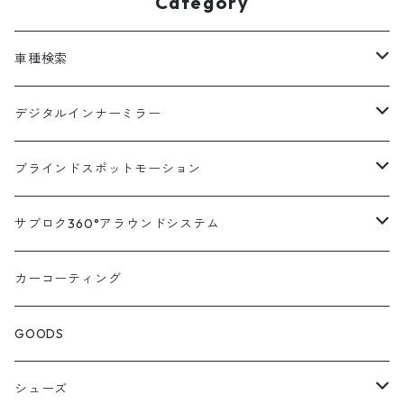
Category
車種検索
汎用
デジタルインナーミラー
トヨタ
汎用キット
ブラインドスポットモーション
ハイエース200系
ニッサン
車種別対応キット
汎用キット
サブロク360°アラウンドシステム
アルファード・ヴェルファイア30系
エルグランドE52系
トヨタ
ホンダ
オプション
車種別ミラー付セット
アラウンドシステム本体
カーコーティング
アルファード・ヴェルファイア20系
エルグランドE51系
ニッサン
オデッセイRC系
マツダ
交換アーム付きキット
ON/OFFスイッチ
オプション
GOODS
ランドクルーザー200系
キャラバンNV350
ホンダ
オデッセイRB系
ダイハツ
オプション
シューズ