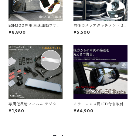
BSM300専用 車速連動ブザー
前後カメラアタッチメント 30
回路 [ 走行中のみウインカー
アルファード後期 CAM-720
¥8,800
¥5,500
連動警告ブザーを使用したい
専用 CAM-OP-002
場合に時速約45kmで動作を制
御するコントロールユニット
です ]
専用低反射フィルム デジタル
ミラーレンズ用LED付き取付け
インナーミラー DRMR490 オ
BSM-300セット【サブロクシ
¥1,980
¥64,900
プション品
ステム】